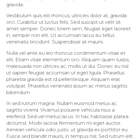
gravida.
Vestibulum quis elit rhoncus, ultricies dolor at, gravida
orci. Curabitur ut luctus felis. Sed suscipit ut velit sit
amet semper. Donec lorem sem, feugiat eget laoreet
in, semper non elit. Ut accumsan lacus eu tellus
venenatis tincidunt. Suspendisse at mauris.
Nulla vel ante eu leo rhoncus condimentum vitae et
elit. Etiam vitae elementum orci. Aliquam quam turpis,
malesuada non ultrices ac, mollis ut dui. Donec eu nisl
ut sapien feugiat accumsan ut eget ligula. Phasellus
pharetra gravida est id pellentesque. Aliquam erat
volutpat. Phasellus venenatis ipsum ac metus sagittis
bibendum.
In sed rutrum magna. Nullam euismod metus ac
sagittis viverra. Vivamus posuere vehicula risus a
eleifend. Sed vel metus lacus. In hac habitasse platea
dictumst. Morbi lacinia fermentum mi eget auctor.
Aenean vehicula odio justo, ut gravida ex porttitor eu.
Fusce sed blandit mauris, in tempus nisl. Sed rutrum elit