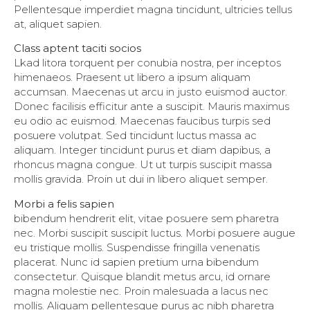
Pellentesque imperdiet magna tincidunt, ultricies tellus
at, aliquet sapien.
Class aptent taciti socios
Lkad litora torquent per conubia nostra, per inceptos
himenaeos. Praesent ut libero a ipsum aliquam
accumsan. Maecenas ut arcu in justo euismod auctor.
Donec facilisis efficitur ante a suscipit. Mauris maximus
eu odio ac euismod. Maecenas faucibus turpis sed
posuere volutpat. Sed tincidunt luctus massa ac
aliquam. Integer tincidunt purus et diam dapibus, a
rhoncus magna congue. Ut ut turpis suscipit massa
mollis gravida. Proin ut dui in libero aliquet semper.
Morbi a felis sapien
bibendum hendrerit elit, vitae posuere sem pharetra
nec. Morbi suscipit suscipit luctus. Morbi posuere augue
eu tristique mollis. Suspendisse fringilla venenatis
placerat. Nunc id sapien pretium urna bibendum
consectetur. Quisque blandit metus arcu, id ornare
magna molestie nec. Proin malesuada a lacus nec
mollis. Aliquam pellentesque purus ac nibh pharetra