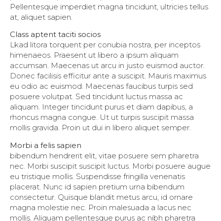
Pellentesque imperdiet magna tincidunt, ultricies tellus
at, aliquet sapien.
Class aptent taciti socios
Lkad litora torquent per conubia nostra, per inceptos
himenaeos. Praesent ut libero a ipsum aliquam
accumsan. Maecenas ut arcu in justo euismod auctor.
Donec facilisis efficitur ante a suscipit. Mauris maximus
eu odio ac euismod. Maecenas faucibus turpis sed
posuere volutpat. Sed tincidunt luctus massa ac
aliquam. Integer tincidunt purus et diam dapibus, a
rhoncus magna congue. Ut ut turpis suscipit massa
mollis gravida. Proin ut dui in libero aliquet semper.
Morbi a felis sapien
bibendum hendrerit elit, vitae posuere sem pharetra
nec. Morbi suscipit suscipit luctus. Morbi posuere augue
eu tristique mollis. Suspendisse fringilla venenatis
placerat. Nunc id sapien pretium urna bibendum
consectetur. Quisque blandit metus arcu, id ornare
magna molestie nec. Proin malesuada a lacus nec
mollis. Aliquam pellentesque purus ac nibh pharetra