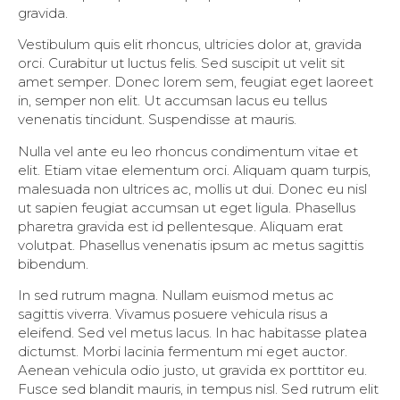
gravida.
Vestibulum quis elit rhoncus, ultricies dolor at, gravida
orci. Curabitur ut luctus felis. Sed suscipit ut velit sit
amet semper. Donec lorem sem, feugiat eget laoreet
in, semper non elit. Ut accumsan lacus eu tellus
venenatis tincidunt. Suspendisse at mauris.
Nulla vel ante eu leo rhoncus condimentum vitae et
elit. Etiam vitae elementum orci. Aliquam quam turpis,
malesuada non ultrices ac, mollis ut dui. Donec eu nisl
ut sapien feugiat accumsan ut eget ligula. Phasellus
pharetra gravida est id pellentesque. Aliquam erat
volutpat. Phasellus venenatis ipsum ac metus sagittis
bibendum.
In sed rutrum magna. Nullam euismod metus ac
sagittis viverra. Vivamus posuere vehicula risus a
eleifend. Sed vel metus lacus. In hac habitasse platea
dictumst. Morbi lacinia fermentum mi eget auctor.
Aenean vehicula odio justo, ut gravida ex porttitor eu.
Fusce sed blandit mauris, in tempus nisl. Sed rutrum elit